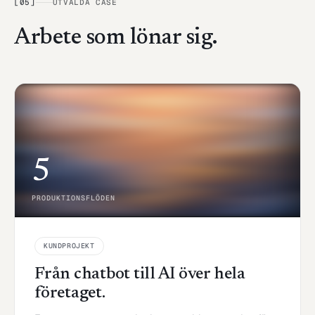
[
05
]
UTVALDA CASE
Arbete som lönar sig.
5
PRODUKTIONSFLÖDEN
KUNDPROJEKT
Från chatbot till AI över hela
företaget.