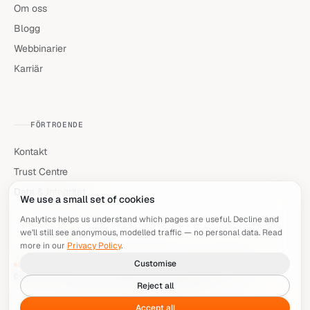
Om oss
Blogg
Webbinarier
Karriär
FÖRTROENDE
Kontakt
Trust Centre
Data & Integritet
We use a small set of cookies
Analytics helps us understand which pages are useful. Decline and
we’ll still see anonymous, modelled traffic — no personal data. Read
more in our
Privacy Policy
.
Customise
LIVE · TAR EMOT NYA BRIEFS
LONDON · KÖPENHAMN
Cookie-inställningar
© 2026 HORAIZON LTD
Reject all
Accept all