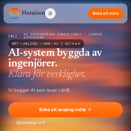
Horaizon
Boka ett möte
AI ENGINEERING CONSULTANCY · LONDON ·
[
01
]
KÖPENHAMN
MÖT
HELIOS
&
HUB
—
NU I BETA
AI-system byggda av
ingenjörer.
Klara för verklighet.
Vi bygger AI som lever i drift.
Boka ett scoping-möte
Så arbetar vi